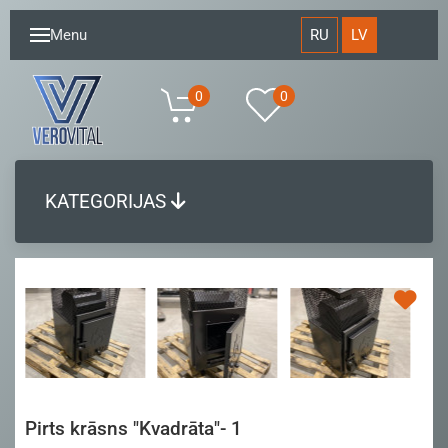
RU
LV
Menu
0
0
KATEGORIJAS
Pirts krāsns "Kvadrāta"- 1