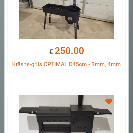
250.00
€
Krāsns-grils OPTIMAL D45cm - 3mm, 4mm