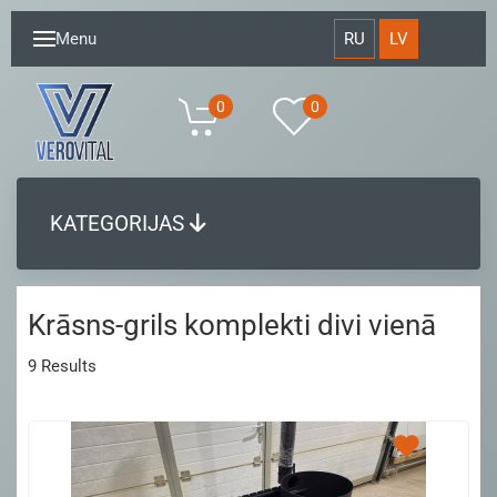
RU
LV
Menu
0
0
KATEGORIJAS
Krāsns-grils komplekti divi vienā
9
Results