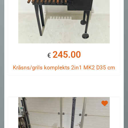
245.00
€
Krāsns/grils komplekts 2in1 MK2 D35 cm