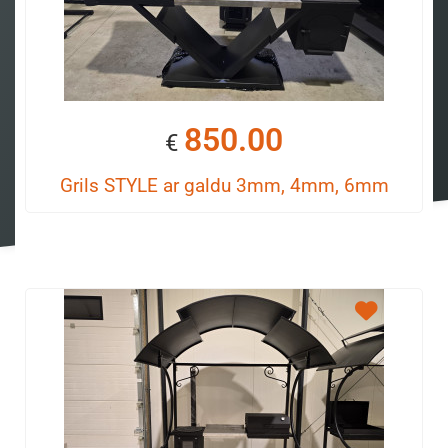
850.00
€
Grils STYLE ar galdu 3mm, 4mm, 6mm