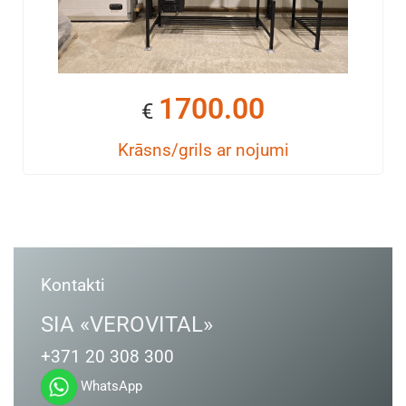
1700.00
€
Krāsns/grils ar nojumi
Kontakti
SIA «VEROVITAL»
+371 20 308 300
WhatsApp