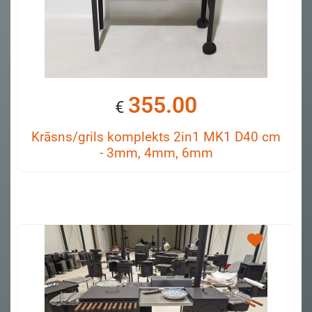
355.00
€
Krāsns/grils komplekts 2in1 MK1 D40 cm
- 3mm, 4mm, 6mm