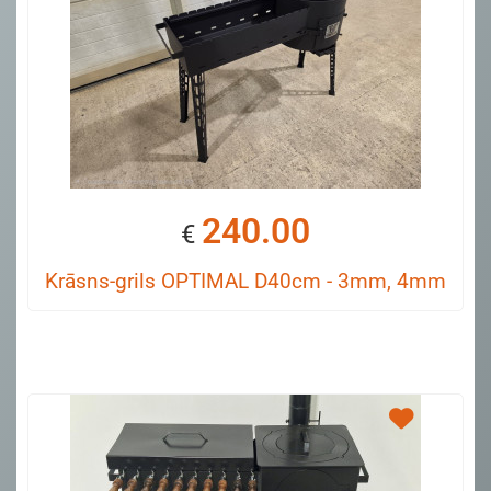
240.00
€
Krāsns-grils OPTIMAL D40cm - 3mm, 4mm