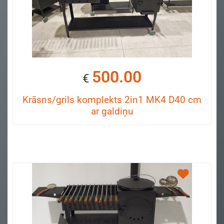
500.00
€
Krāsns/grils komplekts 2in1 MK4 D40 cm
ar galdiņu