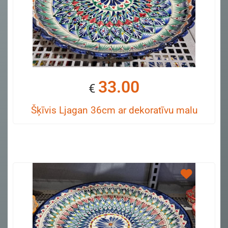
33.00
€
Šķīvis Ljagan 36cm ar dekoratīvu malu