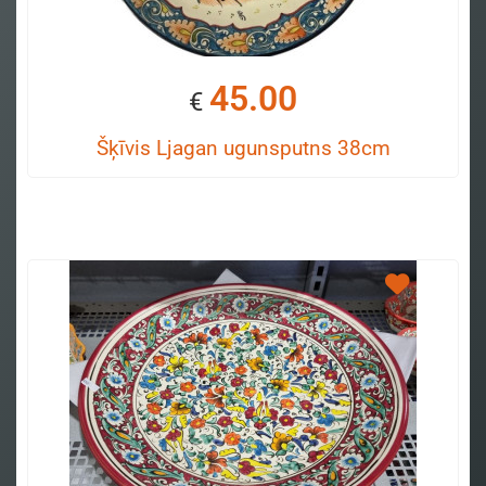
45.00
€
Šķīvis Ljagan ugunsputns 38cm