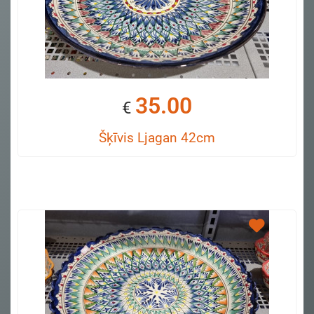
35.00
€
Šķīvis Ljagan 42cm