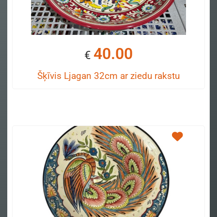
40.00
€
Šķīvis Ljagan 32cm ar ziedu rakstu