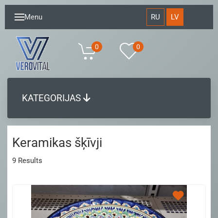
RU
LV
Menu
0
0
KATEGORIJAS
Keramikas šķīvji
9
Results