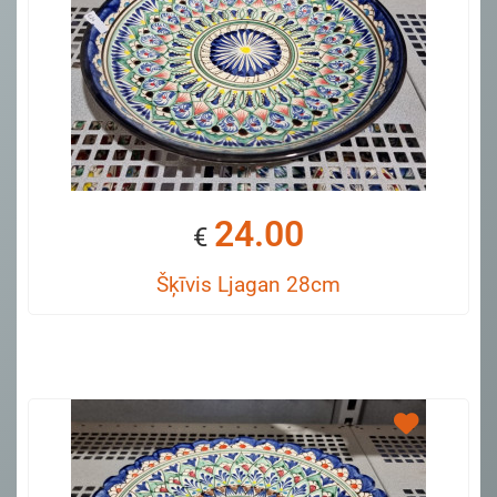
24.00
€
Šķīvis Ljagan 28cm