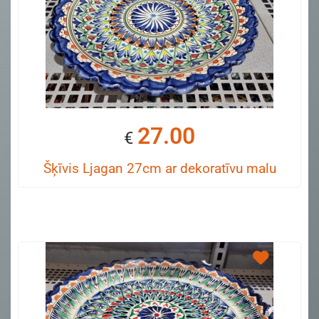
27.00
€
Šķīvis Ljagan 27cm ar dekoratīvu malu