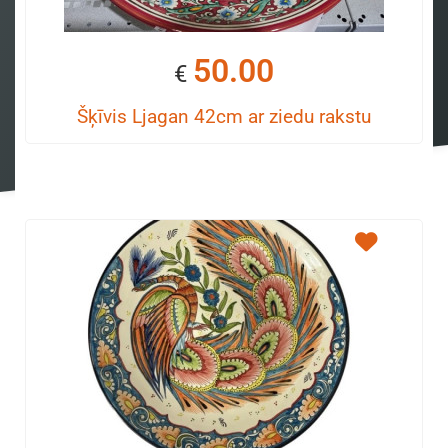
50.00
€
Šķīvis Ljagan 42cm ar ziedu rakstu