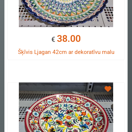
38.00
€
Šķīvis Ljagan 42cm ar dekoratīvu malu