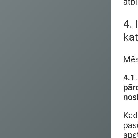
atbi
4.
kat
Mēs
4.1
pār
nosl
Kad
pas
aps