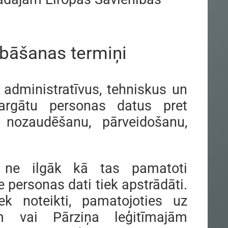
abāšanas termiņi
s administratīvus, tehniskus un
sargātu personas datus pret
 nozaudēšanu, pārveidošanu,
s ne ilgāk kā tas pamatoti
personas dati tiek apstrādāti.
k noteikti, pamatojoties uz
m vai Pārziņa leģitīmajām