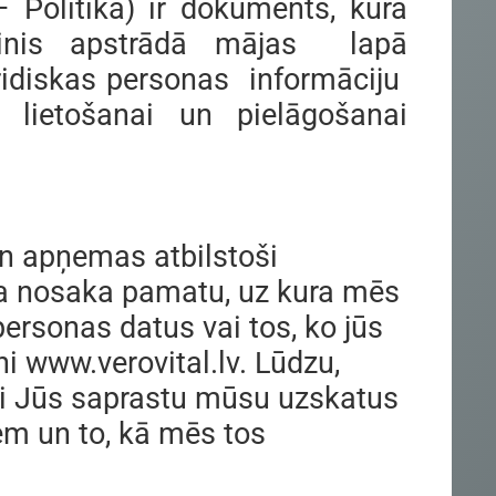
– Politika) ir dokuments, kurā
zinis apstrādā mājas lapā
ridiskas personas informāciju
i lietošanai un pielāgošanai
 un apņemas atbilstoši
ika nosaka pamatu, uz kura mēs
rsonas datus vai tos, ko jūs
i www.verovital.lv. Lūdzu,
 lai Jūs saprastu mūsu uzskatus
em un to, kā mēs tos