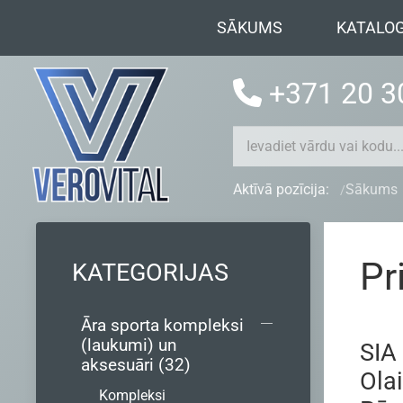
SĀKUMS
KATALO
+371 20 3
Aktīvā pozīcija:
Sākums
Pr
KATEGORIJAS
Āra sporta kompleksi
(laukumi) un
SIA
aksesuāri (32)
Ola
Kompleksi