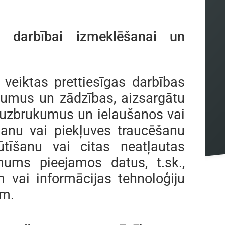
i darbībai izmeklēšanai un
 veiktas prettiesīgas darbības
pumus un zādzības, aizsargātu
 uzbrukumus un ielaušanos vai
šanu vai piekļuves traucēšanu
ūtīšanu vai citas neatļautas
ums pieejamos datus, t.sk.,
 vai informācijas tehnoloģiju
ām.