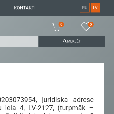
KONTAKTI
RU
LV
0
0
MEKLĒT
0203073954, juridiska adrese
 iela 4, LV-2127, (turpmāk –