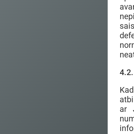
ava
nep
sai
def
nor
nea
4.2
Kad
atb
ar 
num
inf