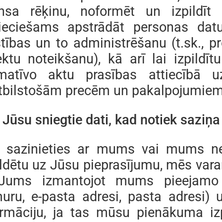
nsa rēķinu, noformēt un izpildīt
ieciešams apstrādāt personas datus
stības un to administrēšanu (t.sk., p
ektu noteikšanu), kā arī lai izpildīt
matīvo aktu prasības attiecībā u
tbilstošām precēm un pakalpojumiem
. Jūsu sniegtie dati, kad notiek saziņ
 sazinieties ar mums vai mums nep
ildētu uz Jūsu pieprasījumu, mēs vara
Jums izmantojot mums pieejamo ko
uru, e-pasta adresi, pasta adresi) u
ormāciju, ja tas mūsu pienākuma iz