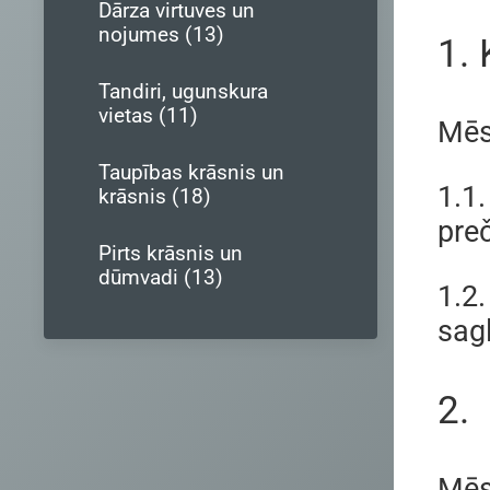
Dārza virtuves un
nojumes (13)
1.
Tandiri, ugunskura
vietas (11)
Mēs
Taupības krāsnis un
1.1.
krāsnis (18)
pre
Pirts krāsnis un
dūmvadi (13)
1.2.
sagl
2.
Mēs