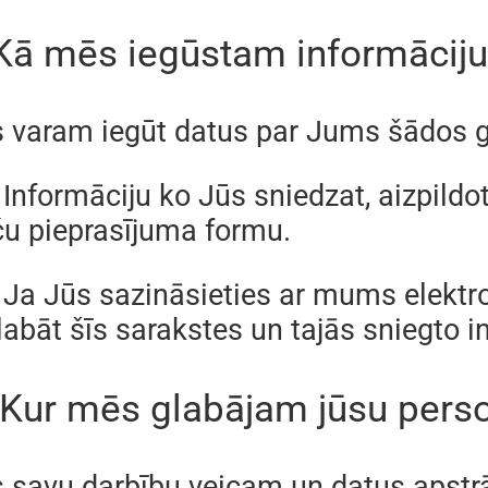
 Kā mēs iegūstam informāciju
 varam iegūt datus par Jums šādos 
 Informāciju ko Jūs sniedzat, aizpild
ču pieprasījuma formu.
 Ja Jūs sazināsieties ar mums elektro
abāt šīs sarakstes un tajās sniegto inf
 Kur mēs glabājam jūsu pers
 savu darbību veicam un datus apstr