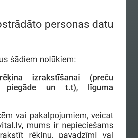
pstrādāto personas datu
us šādiem nolūkiem:
ēķina izrakstīšanai (preču
, piegāde un t.t), līguma
cēm vai pakalpojumiem, veicat
tal.lv, mums ir nepieciešams
rakstīt rēķinu, pavadzīmi vai