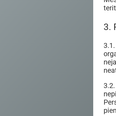
teri
3.
3.1
org
nej
neat
3.2
nep
Per
pie