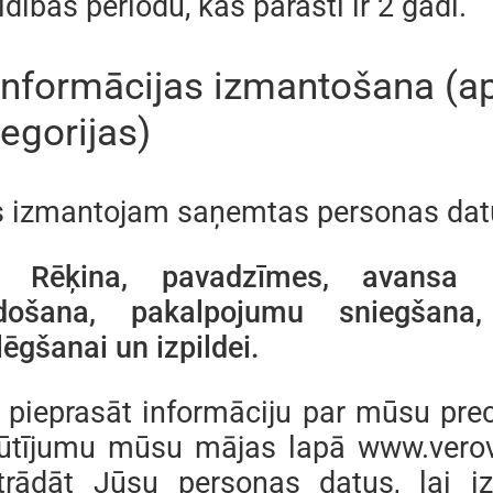
ldības periodu, kas parasti ir 2 gadi.
 Informācijas izmantošana (a
egorijas)
 izmantojam saņemtas personas dat
. Rēķina, pavadzīmes, avansa r
došana, pakalpojumu sniegšana
ēgšanai un izpildei.
 pieprasāt informāciju par mūsu pre
ūtījumu mūsu mājas lapā www.verovi
trādāt Jūsu personas datus, lai iz