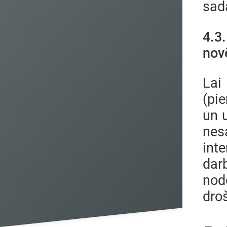
sad
4.3
nov
Lai
(pi
un 
nes
int
dar
nod
dro