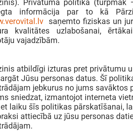
zinis). Privātuma politika (turpmāk 
egta informācija par to kā Pār
.verovital.lv
saņemto fiziskas un ju
ura kvalitātes uzlabošanai, ērtāka
otāju vajadzībām.
inis atbildīgi izturas pret privātumu
sargāt Jūsu personas datus. Šī polit
trādājam jebkurus no jums savāktos pe
 sniedzat, izmantojot interneta vietn
iet laiku šīs politikas pārskatīšanai,
praksi attiecībā uz jūsu personas dati
trādājam.