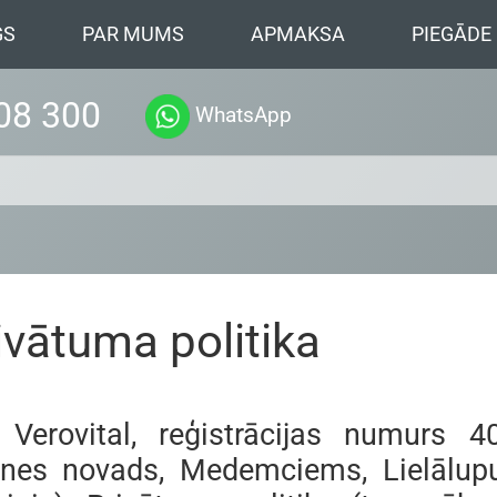
GS
PAR MUMS
APMAKSA
PIEGĀDE
08 300
WhatsApp
ivātuma politika
 Verovital, reģistrācijas numurs 4
ines novads, Medemciems, Lielālupu