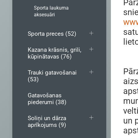
Pār
Sporta laukuma
sni
aksesuāri
www
sat
Sporta preces (52)
liet
Kazana krāsnis, grili,
kūpinātavas (76)
Pārz
Trauki gatavošanai
(53)
aiz
aps
Gatavošanas
mums
piederumi (38)
velt
Soliņi un dārza
un 
aprīkojums (9)
aps