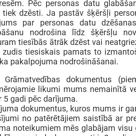
eresēm. Pēc personas datu glabāša
i tiek dzēsti. Ja pastāv šķēršļi per
ojums par personas datu dzēšanas
bāšanu nodrošina līdz šķēršļu nov
uram tiesībās ātrāk dzēst vai neatgri
ir zudis tiesiskais pamats to izmanto
āka pakalpojuma nodrošināšanai.
. Grāmatvedības dokumentus (piem
mērojamie likumi mums nemainītā veid
ir 5 gadi pēc darījuma.
ījuma dokumentus, kuros mums ir gara
sījumi no patērētājiem saistībā ar pr
uma noteikumiem mēs glabājam visu ga