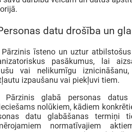
torijā.
 Personas datu drošība un gl
. Pārzinis īsteno un uztur atbilstošu
anizatoriskus pasākumus, lai aiz
aušu vai nelikumīgu iznicināšanu,
ļautu izpaušanu vai piekļuvi tiem.
. Pārzinis glabā personas datu
ieciešams nolūkiem, kādiem konkrētie 
sonas datu glabāšanas termiņi tie
mērojamiem normatīvajiem aktie