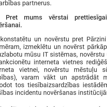
arbības partnerus.
. Pret mums vērstai prettiesīga
ēršanai.
 konstatētu un novērstu pret Pārzini
emēram, izmeklētu un novērst pārkā
uzlabotu mūsu IT sistēmas, novērstu
ankcionētu interneta vietnes rediģē
erneta vietnei, novērstu mēstuļu s
bības), varam vākt un apstrādāt m
odot tos tiesībaizsardzības iestādēm
šības incidentu novēršanas institūcij