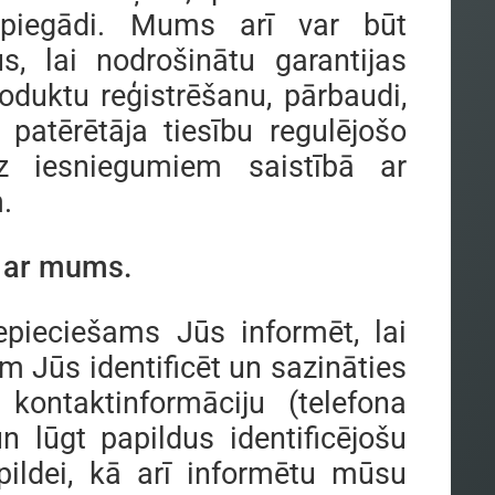
 piegādi. Mums arī var būt
, lai nodrošinātu garantijas
roduktu reģistrēšanu, pārbaudi,
u patērētāja tiesību regulējošo
z iesniegumiem saistībā ar
.
a ar mums.
ieciešams Jūs informēt, lai
m Jūs identificēt un sazināties
ntaktinformāciju (telefona
n lūgt papildus identificējošu
pildei, kā arī informētu mūsu