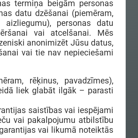
nas termiņa beigām personas
sonas datu dzēšanai (piemēram,
 aizliegumu), personas datu
ēršanai vai atcelšanai. Mēs
ezeniski anonimizēt Jūsu datus,
šanai vai tie nav nepieciešami
ēram, rēķinus, pavadzīmes),
ā liek glabāt ilgāk – parasti
ntijas saistības vai iespējami
eču vai pakalpojumu atbilstību
rantijas vai likumā noteiktās