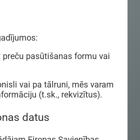
gadījumos:
ot preču pasūtišanas formu vai
nisli vai pa tālruni, mēs varam
ormāciju (t.sk., rekvizītus).
onas datus
ādājam Eiropas Savienības