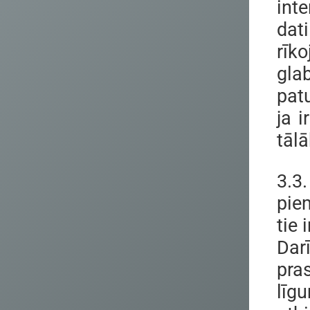
int
dat
rīk
gla
pat
ja 
tāl
3.3
pie
tie 
Dar
pra
līg