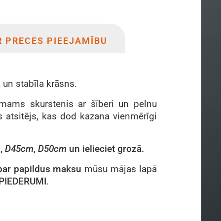
R PRECES PIEEJAMĪBU
 un stabīla krāsns.
mams skurstenis ar šīberi un pelnu
as atsitējs, kas dod kazana vienmērīgi
m
,
D45cm
,
D50cm
un ielieciet grozā.
par papildus maksu
mūsu mājas lapā
PIEDERUMI
.