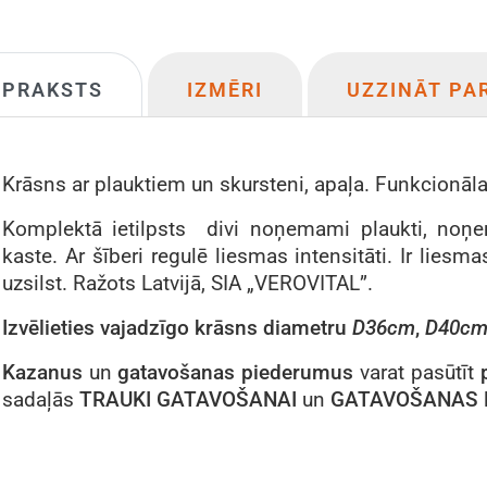
APRAKSTS
IZMĒRI
UZZINĀT PA
Krāsns ar plauktiem un skursteni, apaļa. Funkcionāla
Komplektā ietilpsts divi noņemami plaukti, noņe
kaste. Ar šīberi regulē liesmas intensitāti. Ir liesm
uzsilst. Ražots Latvijā, SIA „VEROVITAL”.
Izvēlieties vajadzīgo krāsns diametru
D36cm
,
D40c
Kazanus
un
gatavošanas piederumus
varat pasūtīt
sadaļās
TRAUKI GATAVOŠANAI
un
GATAVOŠANAS 