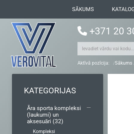
SĀKUMS
KATALO
+371 20 3
Aktīvā pozīcija:
Sākums
KATEGORIJAS
Āra sporta kompleksi
(laukumi) un
aksesuāri (32)
Kompleksi