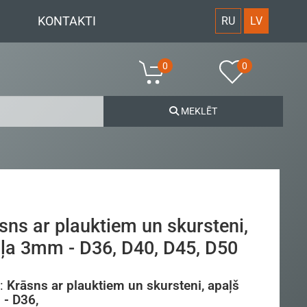
KONTAKTI
RU
LV
0
0
MEKLĒT
sns ar plauktiem un skursteni,
ļa 3mm - D36, D40, D45, D50
:
Krāsns ar plauktiem un skursteni, apaļš
- D36,