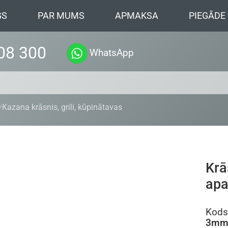
GS
PAR MUMS
APMAKSA
PIEGĀDE
08 300
WhatsApp
Kazana krāsnis, grili, kūpinātavas
Krā
apa
Kods
3mm 