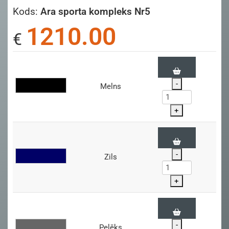
Kods:
Ara sporta kompleks Nr5
1210.00
€
-
Melns
+
-
Zils
+
-
Pelēks