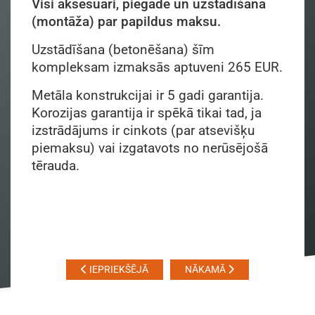
Visi aksesuāri, piegāde un uzstādīšana
(montāža) par papildus maksu.
Uzstādīšana (betonēšana) šīm
kompleksam izmaksās aptuveni 265 EUR.
Metāla konstrukcijai ir 5 gadi garantija.
Korozijas garantija ir spēkā tikai tad, ja
izstrādājums ir cinkots (par atsevišķu
piemaksu) vai izgatavots no nerūsējošā
tērauda.
IEPRIEKŠĒJĀ
NĀKAMĀ