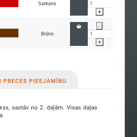
Sarkans
+
-
Brūns
+
R PRECES PIEEJAMĪBU
kss, sastāv no 2. daļām. Visas daļas
ba.