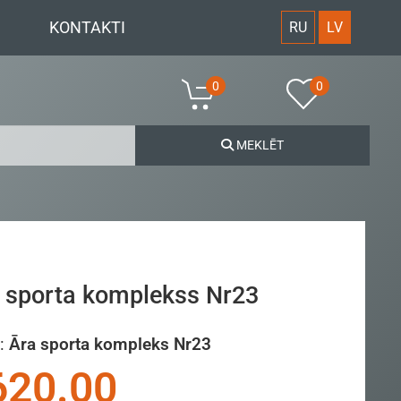
KONTAKTI
RU
LV
0
0
MEKLĒT
 sporta komplekss Nr23
:
Āra sporta kompleks Nr23
620.00