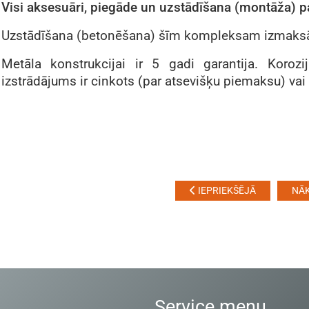
Visi aksesuāri, piegāde un uzstādīšana (montāža) 
Uzstādīšana (betonēšana) šīm kompleksam izmaksā
Metāla konstrukcijai ir 5 gadi garantija. Korozij
izstrādājums ir cinkots (par atsevišķu piemaksu) vai
IEPRIEKŠĒJĀ
NĀ
Service menu