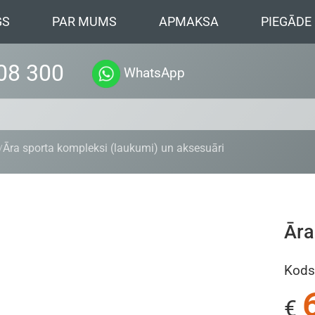
GS
PAR MUMS
APMAKSA
PIEGĀDE
08 300
WhatsApp
Āra sporta kompleksi (laukumi) un aksesuāri
Āra
Kods
€