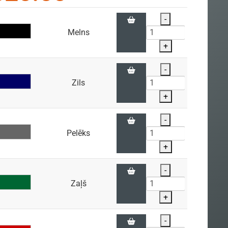
-
Melns
+
-
Zils
+
-
Pelēks
+
-
Zaļš
+
-