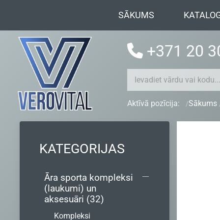
SĀKUMS
KATALO
+371 20 3
Aktīvā pozīcija:
Sākums
KATEGORIJAS
Āra sporta kompleksi
(laukumi) un
aksesuāri (32)
Kompleksi