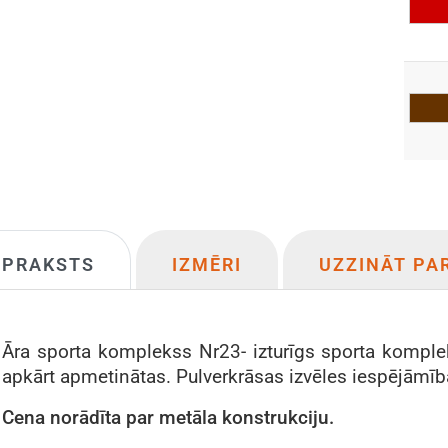
APRAKSTS
IZMĒRI
UZZINĀT PA
Āra sporta komplekss Nr23- izturīgs sporta komple
apkārt apmetinātas. Pulverkrāsas izvēles iespējāmī
Cena
norādīta
par metāla konstrukciju.