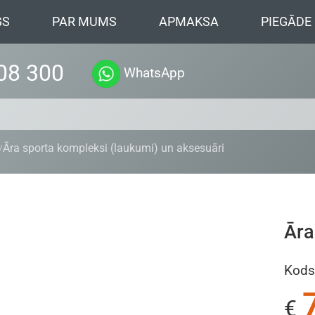
GS
PAR MUMS
APMAKSA
PIEGĀDE
08 300
WhatsApp
Āra sporta kompleksi (laukumi) un aksesuāri
Āra
Kods
€