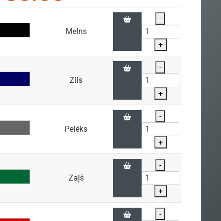
-
Melns
+
-
Zils
+
-
Pelēks
+
-
Zaļš
+
-