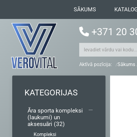
SĀKUMS
KATALO
+371 20 3
Aktīvā pozīcija:
Sākums
KATEGORIJAS
Āra sporta kompleksi
(laukumi) un
aksesuāri (32)
Kompleksi