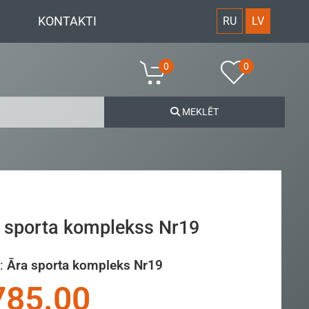
KONTAKTI
RU
LV
0
0
MEKLĒT
 sporta komplekss Nr19
:
Āra sporta kompleks Nr19
785.00