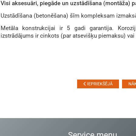
Visi aksesuāri, piegāde un uzstādīšana (montāža) 
Uzstādīšana (betonēšana) šīm kompleksam izmaksā
Metāla konstrukcijai ir 5 gadi garantija. Korozij
izstrādājums ir cinkots (par atsevišķu piemaksu) vai
IEPRIEKŠĒJĀ
NĀ
Service menu