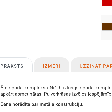
APRAKSTS
IZMĒRI
UZZINĀT PA
Āra sporta komplekss Nr19- izturīgs sporta komple
apkārt apmetinātas. Pulverkrāsas izvēles iespējāmīb
Cena
norādīta
par metāla konstrukciju.