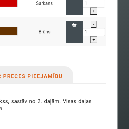
Sarkans
+
-
Brūns
+
R PRECES PIEEJAMĪBU
kss, sastāv no 2. daļām. Visas daļas
a.