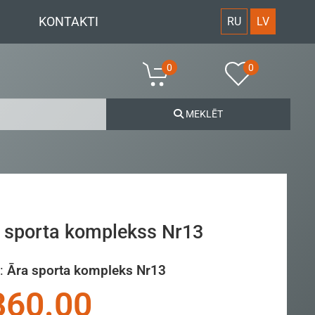
KONTAKTI
RU
LV
0
0
MEKLĒT
 sporta komplekss Nr13
:
Āra sporta kompleks Nr13
860.00