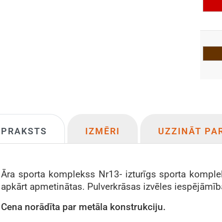
APRAKSTS
IZMĒRI
UZZINĀT PA
Āra sporta komplekss Nr13- izturīgs sporta komple
apkārt apmetinātas. Pulverkrāsas izvēles iespējāmī
Cena
norādīta
par metāla konstrukciju.