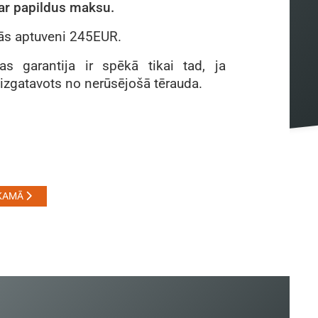
par papildus maksu.
s aptuveni 245EUR.
as garantija ir spēkā tikai tad, ja
 izgatavots no nerūsējošā tērauda.
KAMĀ