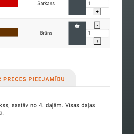
Sarkans
+
-
Brūns
+
R PRECES PIEEJAMĪBU
kss, sastāv no 4. daļām. Visas daļas
ba.