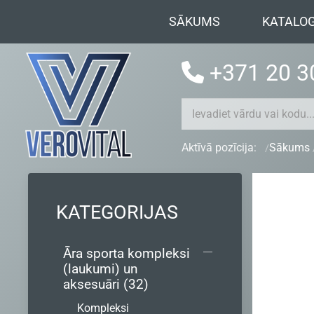
SĀKUMS
KATALO
+371 20 3
Aktīvā pozīcija:
Sākums
KATEGORIJAS
Āra sporta kompleksi
(laukumi) un
aksesuāri (32)
Kompleksi