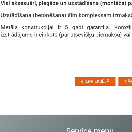
Visi aksesuāri, piegāde un uzstādīšana (montāža) 
Uzstādīšana (betonēšana) šīm kompleksam izmaksā
Metāla konstrukcijai ir 5 gadi garantija. Korozij
izstrādājums ir cinkots (par atsevišķu piemaksu) vai
IEPRIEKŠĒJĀ
NĀ
Service menu