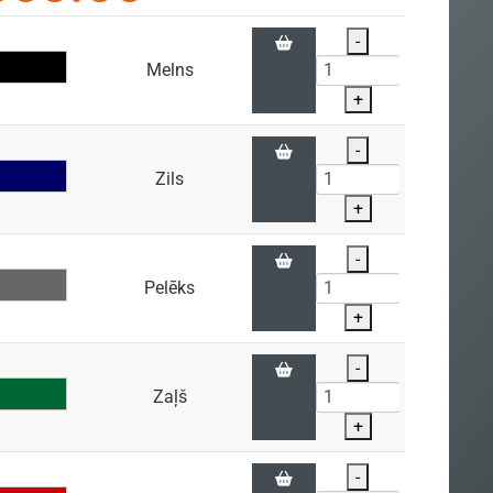
-
Melns
+
-
Zils
+
-
Pelēks
+
-
Zaļš
+
-