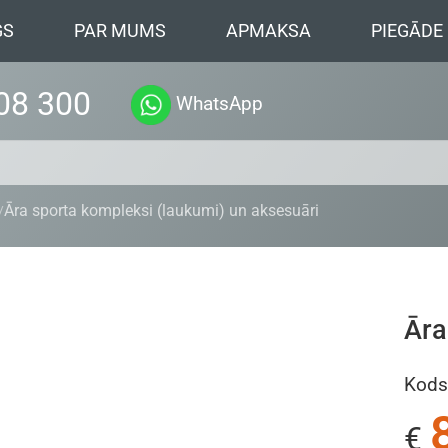
GS
PAR MUMS
APMAKSA
PIEGĀDE
08 300
WhatsApp
Āra sporta kompleksi (laukumi) un aksesuāri
Āra
Kods
€