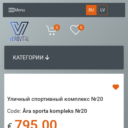
RU
LV
Menu
0
0
КАТЕГОРИИ
Уличный спортивный комплекс Nr20
Code:
Āra sporta kompleks Nr20
795.00
€