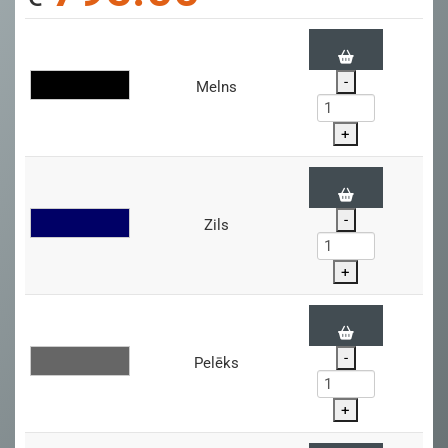
-
Melns
+
-
Zils
+
-
Pelēks
+