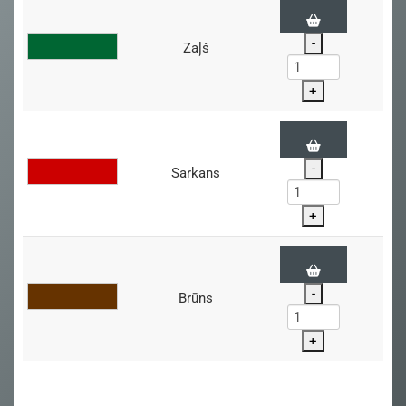
-
Zaļš
+
-
Sarkans
+
-
Brūns
+